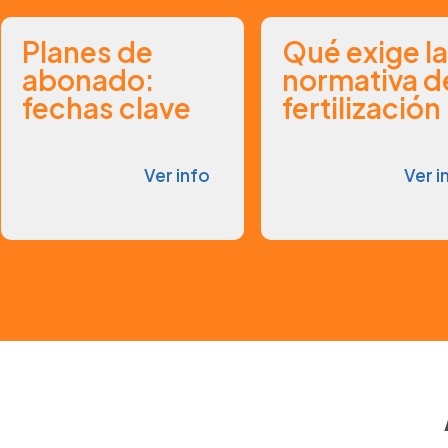
Planes de
Qué exige la
abonado:
normativa d
fechas clave
fertilización
Ver info
Ver i