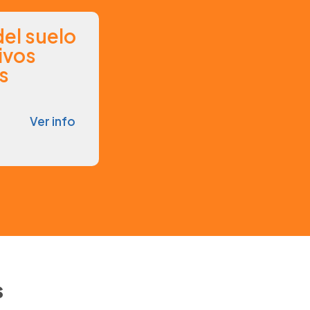
del suelo
ivos
s
Ver info
s