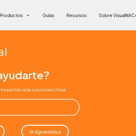
Productos
Guías
Recursos
Sobre VisualNAC
yudarte?
mo partido a las soluciones Visual.
IA Agronómica