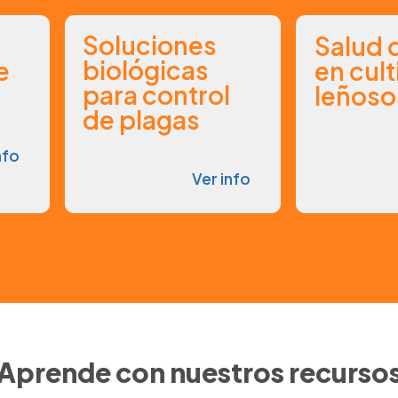
Soluciones
Salud 
biológicas
e
en cult
para control
leñoso
de plagas
nfo
Ver info
Aprende con nuestros recurso