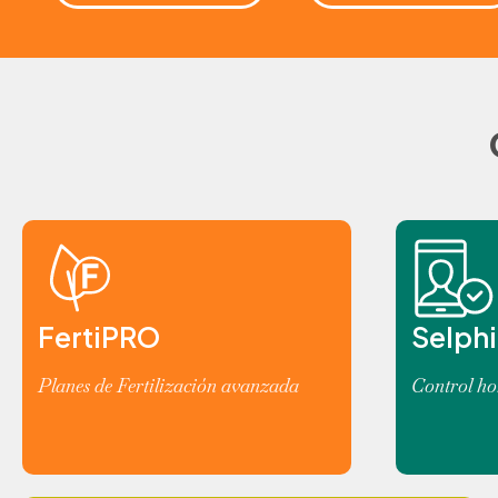
FertiPRO
Selphi
Planes de Fertilización avanzada
Control ho