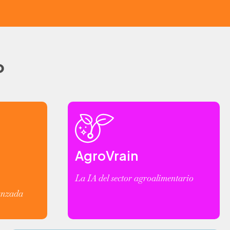
o
AgroVrain
La IA del sector agroalimentario
vanzada